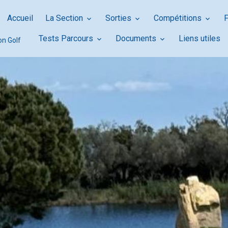
Accueil
La Section
Sorties
Compétitions
Tests Parcours
Documents
Liens utiles
on Golf