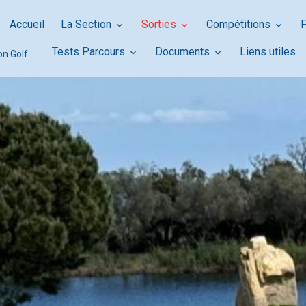
Accueil
La Section
Sorties
Compétitions
Tests Parcours
Documents
Liens utiles
on Golf