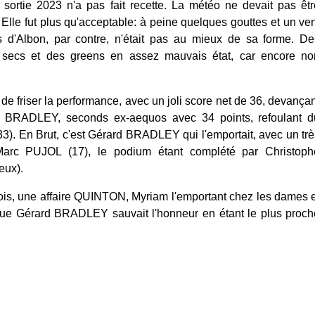
 sortie 2023 n'a pas fait recette. La météo ne devait pas êtr
. Elle fut plus qu'acceptable: à peine quelques gouttes et un ve
 d'Albon, par contre, n'était pas au mieux de sa forme. De
nt secs et des greens en assez mauvais état, car encore no
friser la performance, avec un joli score net de 36, devançan
rd BRADLEY, seconds ex-aequos avec 34 points, refoulant d
). En Brut, c'est Gérard BRADLEY qui l'emportait, avec un trè
-Marc PUJOL (17), le podium étant complété par Christoph
eux).
fois, une affaire QUINTON, Myriam l'emportant chez les dames 
que Gérard BRADLEY sauvait l'honneur en étant le plus proch