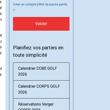
e
Créer un compte
|
Mot de passe perdu
nt
?
s
n
Valider
t
u
Planifiez vos parties en
s
e
toute simplicité
Calendrier COBE GOLF
et
2026
e
Calendrier CORPS GOLF
2026
Réservations Verger