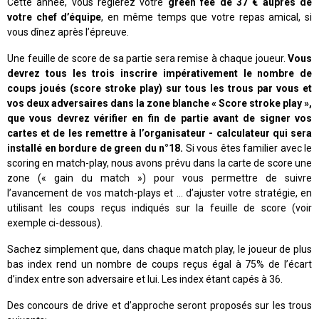
Cette année, vous réglerez votre
green fee de 37 €
auprès de
votre chef d’équipe
, en même temps que votre repas amical, si
vous dînez après l’épreuve.
Une feuille de score de sa partie sera remise à chaque joueur.
Vous
devrez tous les trois inscrire impérativement le nombre de
coups joués (score stroke play) sur tous les trous par vous et
vos deux adversaires dans la zone blanche « Score stroke play »,
que vous devrez vérifier en fin de partie avant de signer vos
cartes et de les remettre à l’organisateur - calculateur qui sera
installé en bordure de green du n°18.
Si vous êtes familier avec le
scoring en match-play, nous avons prévu dans la carte de score une
zone (« gain du match ») pour vous permettre de suivre
l’avancement de vos match-plays et … d’ajuster votre stratégie, en
utilisant les coups reçus indiqués sur la feuille de score (voir
exemple ci-dessous).
Sachez simplement que, dans chaque match play, le joueur de plus
bas index rend un nombre de coups reçus égal à 75% de l’écart
d’index entre son adversaire et lui. Les index étant capés à 36.
Des concours de drive et d’approche seront proposés sur les trous