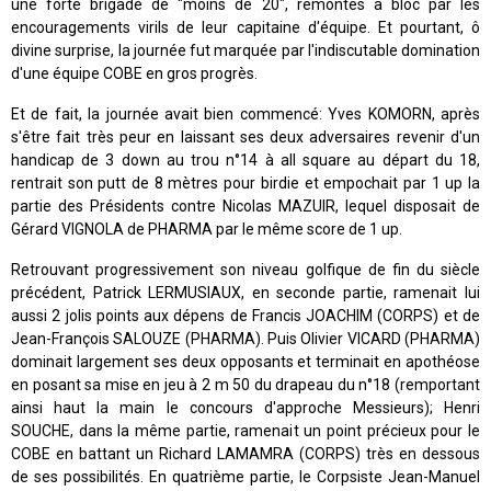
une forte brigade de "moins de 20", remontés à bloc par les
encouragements virils de leur capitaine d'équipe. Et pourtant, ô
divine surprise, la journée fut marquée par l'indiscutable domination
d'une équipe COBE en gros progrès.
Et de fait, la journée avait bien commencé: Yves KOMORN, après
s'être fait très peur en laissant ses deux adversaires revenir d'un
handicap de 3 down au trou n°14 à all square au départ du 18,
rentrait son putt de 8 mètres pour birdie et empochait par 1 up la
partie des Présidents contre Nicolas MAZUIR, lequel disposait de
Gérard VIGNOLA de PHARMA par le même score de 1 up.
Retrouvant progressivement son niveau golfique de fin du siècle
précédent, Patrick LERMUSIAUX, en seconde partie, ramenait lui
aussi 2 jolis points aux dépens de Francis JOACHIM (CORPS) et de
Jean-François SALOUZE (PHARMA). Puis Olivier VICARD (PHARMA)
dominait largement ses deux opposants et terminait en apothéose
en posant sa mise en jeu à 2 m 50 du drapeau du n°18 (remportant
ainsi haut la main le concours d'approche Messieurs); Henri
SOUCHE, dans la même partie, ramenait un point précieux pour le
COBE en battant un Richard LAMAMRA (CORPS) très en dessous
de ses possibilités. En quatrième partie, le Corpsiste Jean-Manuel