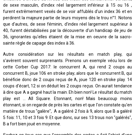
de sexe masculin, d'index réel largement inférieur à 15 ou 16 ,
furent extrêmement vexés de se voir affublés d'un index 36 et en
perdirent la majeure partie de leurs moyens dès le trou n°1. Notons
que d'autres, de sexe féminin, d'index réel largement supérieur à
40, furent déstabilisées par la découverte d'un handicap de jeu de
36, ignorantes qu'elles étaient de la mise en oeuvre de la sacro-
sainte règle de capage des index à 36.
Autre considération sur les résultats en match play, qui
s'avèrent souvent surprenants. Prenons un exemple vécu lors de
cette Corber Cup 2017: le concurrent A, qui rend 2 coups au
concurrent B, joue 106 en stroke play; alors que le concurrent B, qui
bénéficie donc de 2 coups reçus de A, joue 120 en stroke play. 14
coups d'écart, 12 si on déduit les 2 coups reçus. On aurait tendance
à dire que A a gagné haut la main. Eh bien non! Le résultat du match
play est ... All Square. Etonnant, non! Mais beaucoup moins
étonnant, si on regarde de près les cartes et que l'on constate qu'en
matière de trous "galère", A a galéré 2 fois à 9, alors que B a galéré
5 fois: 11, 10 et 3 fois 9. Et que donc, sur ses 13 trous non "galérés",
B a fort bien joué en moyenne.