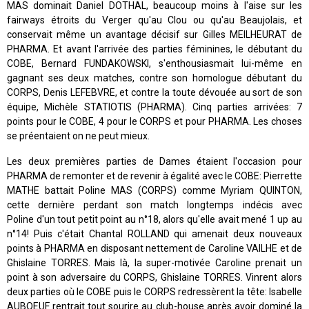
MAS dominait Daniel DOTHAL, beaucoup moins à l'aise sur les
fairways étroits du Verger qu'au Clou ou qu'au Beaujolais, et
conservait même un avantage décisif sur Gilles MEILHEURAT de
PHARMA. Et avant l'arrivée des parties féminines, le débutant du
COBE, Bernard FUNDAKOWSKI, s'enthousiasmait lui-même en
gagnant ses deux matches, contre son homologue débutant du
CORPS, Denis LEFEBVRE, et contre la toute dévouée au sort de son
équipe, Michèle STATIOTIS (PHARMA). Cinq parties arrivées: 7
points pour le COBE, 4 pour le CORPS et pour PHARMA. Les choses
se préentaient on ne peut mieux.
Les deux premières parties de Dames étaient l'occasion pour
PHARMA de remonter et de revenir à égalité avec le COBE: Pierrette
MATHE battait Poline MAS (CORPS) comme Myriam QUINTON,
cette dernière perdant son match longtemps indécis avec
Poline d'un tout petit point au n°18, alors qu'elle avait mené 1 up au
n°14! Puis c'était Chantal ROLLAND qui amenait deux nouveaux
points à PHARMA en disposant nettement de Caroline VAILHE et de
Ghislaine TORRES. Mais là, la super-motivée Caroline prenait un
point à son adversaire du CORPS, Ghislaine TORRES. Vinrent alors
deux parties où le COBE puis le CORPS redressèrent la tête: Isabelle
AUBOEUF rentrait tout sourire au club-house après avoir dominé la