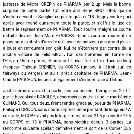
justesse de Michel CREPIN de PHARMA par 2 up. Mais la bonne
surprise de cette partie fut notre ami René RIGOTTIER, qui ne
s'inclina devant le Sanglier corpsiste qu'au n°18 (bogey contre par)
après avoir mené quasiment toute la partie, et s'offrit le luxe de
battre le représentant de PHARMA. Tout sourire malgré sa courte
défaite devant Jean-Marc FRANCES, René avoua au moment de
poser pour la photo d'arrivée qu'il avait de nouveau pris grand plaisir
à jouer en retrouvant son golf. Nul ne s'étonnera par contre de la
double victoire de Félix BIGOT, l'un des hommes en forme de
l'Eté, en 16ème partie, et pourtant il avait fort à faire face au long
frappeur Thibaut GRENIER, du CORPS (un peu à l'étroit sur les
fairways du Verger), et au si précis capitaine de PHARMA, Jean-
Claude PAUCHON, lequel dut également s'incliner face à Thibaut.
Juste derrière arrivait la partie des canonniers. Remportée 2 et 1
par le bazookiste BRADLEY, désormais plus droit que le mortiériste
GUINAND. Qui, tous deux, firent rendre grâce au joueur de PHARMA,
Philippe LORIDON, sans doute impressionné par tant de longueur! A
ce stade, le COBE avait pris le large, menant par 21,5 pts contre 16,5
au CORPS et 13 à PHARMA, sans victoire depuis 3 parties. La
rencontre suivante scellait définitivement le sort de la Corber Cup