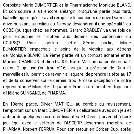
Corpsiste Marie DUMORTIER et la Pharmacienne Monique BLANC.
Et son sourire allait encore s'élargir, lorsqu'une partie plus tard,
Isabelle apprit qu'elle avait remporté le concours de drive Dames: le
drive puissant au milieu du fairway deviendrait-il une spécialité du
COBE (puisque chez les hommes, Gérard BRADLEY va une fois de
plus empocher le trophée aux dépens des canonniers du
CORPS)? Pour conclure cette 8ème partie, Marie
DUMORTIER empochait le point de la victoire aux dépens
de Monique BLANC. La 9ème partie vit un combat acharné entre
Martine CHANRION et Rina PUJOL. Notre Martine nationale mena 1
up ou 2 up jusqu'au trou n°16, lorsque la précision de Rina fit
merveille et lui permit de revenir all square, de prendre la tête au 17
et de la conserver sur le dernier trou. Grosse déception de notre
représentante! Mais elle fit quand même l'autre point en disposant
d'Hélène GUINGAND, de PHARMA.
En 10ème partie, Olivier MATHIEU, au comble du ravissement,
l'emportait sur un Marc DUMORTIER en délicatesse avec son jeu et
auteur de quelques croix retentissantes. Et Olivier parvenait à faire
jeu égal avec le vétéran de l'ASCERP désormais membre de
PHARMA, Norbert FERRUX. Pour son retour en Corber Cup, après