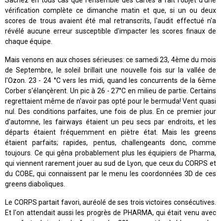
Sachez en tous cas que l'ensemble des cartes a fait l'objet d'une
vérification complète ce dimanche matin et que, si un ou deux
scores de trous avaient été mal retranscrits, l'audit effectué n'a
révélé aucune erreur susceptible d'impacter les scores finaux de
chaque équipe.
Mais venons en aux choses sérieuses: ce samedi 23, 4ème du mois
de Septembre, le soleil brillait une nouvelle fois sur la vallée de
l'Ozon. 23 - 24 °C vers les midi, quand les concurrents de la 6ème
Corber s'élançèrent. Un pic à 26 - 27°C en milieu de partie. Certains
regrettaient même de n'avoir pas opté pour le bermuda! Vent quasi
nul. Des conditions parfaites, une fois de plus. En ce premier jour
d'automne, les fairways étaient un peu secs par endroits, et les
départs étaient fréquemment en piètre état. Mais les greens
étaient parfaits; rapides, pentus, challengeants donc, comme
toujours. Ce qui gêna probablement plus les équipiers de Pharma,
qui viennent rarement jouer au sud de Lyon, que ceux du CORPS et
du COBE, qui connaissent par le menu les coordonnées 3D de ces
greens diaboliques.
Le CORPS partait favori, auréolé de ses trois victoires consécutives.
Et l'on attendait aussi les progrès de PHARMA, qui était venu avec