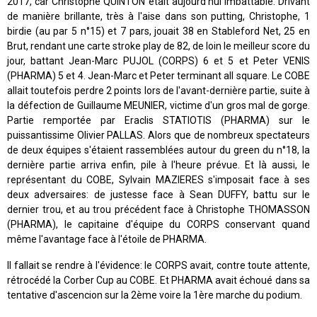
2017, car Christophe QUINTON était aujourd'hui imbattable. Drivant
de manière brillante, très à l'aise dans son putting, Christophe, 1
birdie (au par 5 n°15) et 7 pars, jouait 38 en Stableford Net, 25 en
Brut, rendant une carte stroke play de 82, de loin le meilleur score du
jour, battant Jean-Marc PUJOL (CORPS) 6 et 5 et Peter VENIS
(PHARMA) 5 et 4. Jean-Marc et Peter terminant all square. Le COBE
allait toutefois perdre 2 points lors de l'avant-dernière partie, suite à
la défection de Guillaume MEUNIER, victime d'un gros mal de gorge.
Partie remportée par Eraclis STATIOTIS (PHARMA) sur le
puissantissime Olivier PALLAS. Alors que de nombreux spectateurs
de deux équipes s'étaient rassemblées autour du green du n°18, la
dernière partie arriva enfin, pile à l'heure prévue. Et là aussi, le
représentant du COBE, Sylvain MAZIERES s'imposait face à ses
deux adversaires: de justesse face à Sean DUFFY, battu sur le
dernier trou, et au trou précédent face à Christophe THOMASSON
(PHARMA), le capitaine d'équipe du CORPS conservant quand
même l'avantage face à l'étoile de PHARMA.
Il fallait se rendre à l'évidence: le CORPS avait, contre toute attente,
rétrocédé la Corber Cup au COBE. Et PHARMA avait échoué dans sa
tentative d'ascencion sur la 2ème voire la 1ère marche du podium.