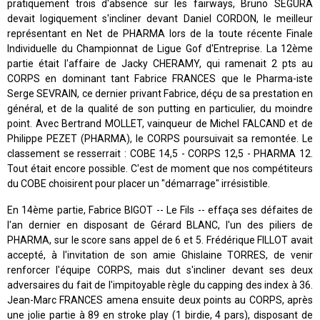
pratiquement trois d'absence sur les fairways, Bruno SEGURA
devait logiquement s'incliner devant Daniel CORDON, le meilleur
représentant en Net de PHARMA lors de la toute récente Finale
Individuelle du Championnat de Ligue Gof d'Entreprise. La 12ème
partie était l'affaire de Jacky CHERAMY, qui ramenait 2 pts au
CORPS en dominant tant Fabrice FRANCES que le Pharma-iste
Serge SEVRAIN, ce dernier privant Fabrice, déçu de sa prestation en
général, et de la qualité de son putting en particulier, du moindre
point. Avec Bertrand MOLLET, vainqueur de Michel FALCAND et de
Philippe PEZET (PHARMA), le CORPS poursuivait sa remontée. Le
classement se resserrait : COBE 14,5 - CORPS 12,5 - PHARMA 12.
Tout était encore possible. C'est de moment que nos compétiteurs
du COBE choisirent pour placer un "démarrage" irrésistible.
En 14ème partie, Fabrice BIGOT -- Le Fils -- effaça ses défaites de
l'an dernier en disposant de Gérard BLANC, l'un des piliers de
PHARMA, sur le score sans appel de 6 et 5. Frédérique FILLOT avait
accepté, à l'invitation de son amie Ghislaine TORRES, de venir
renforcer l'équipe CORPS, mais dut s'incliner devant ses deux
adversaires du fait de l'impitoyable règle du capping des index à 36.
Jean-Marc FRANCES amena ensuite deux points au CORPS, après
une jolie partie à 89 en stroke play (1 birdie, 4 pars), disposant de