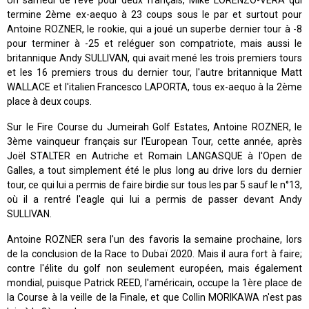
Un samedi de rêve pour deux français, Mike LORENZO-VERA qui
termine 2ème ex-aequo à 23 coups sous le par et surtout pour
Antoine ROZNER, le rookie, qui a joué un superbe dernier tour à -8
pour terminer à -25 et reléguer son compatriote, mais aussi le
britannique Andy SULLIVAN, qui avait mené les trois premiers tours
et les 16 premiers trous du dernier tour, l'autre britannique Matt
WALLACE et l'italien Francesco LAPORTA, tous ex-aequo à la 2ème
place à deux coups.
Sur le Fire Course du Jumeirah Golf Estates, Antoine ROZNER, le
3ème vainqueur français sur l'European Tour, cette année, après
Joël STALTER en Autriche et Romain LANGASQUE à l'Open de
Galles, a tout simplement été le plus long au drive lors du dernier
tour, ce qui lui a permis de faire birdie sur tous les par 5 sauf le n°13,
où il a rentré l'eagle qui lui a permis de passer devant Andy
SULLIVAN.
Antoine ROZNER sera l'un des favoris la semaine prochaine, lors
de la conclusion de la Race to Dubaï 2020. Mais il aura fort à faire;
contre l'élite du golf non seulement européen, mais également
mondial, puisque Patrick REED, l'américain, occupe la 1ère place de
la Course à la veille de la Finale, et que Collin MORIKAWA n'est pas