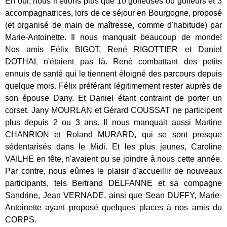
Eh oui, nous n'étions plus que 10 golfeuses ou golfeurs et 3
accompagnatrices, lors de ce séjour en Bourgogne, proposé
(et organisé de main de maîtresse, comme d'habitude) par
Marie-Antoinette. Il nous manquait beaucoup de monde!
Nos amis Félix BIGOT, René RIGOTTIER et Daniel
DOTHAL n'étaient pas là. René combattant des petits
ennuis de santé qui le tiennent éloigné des parcours depuis
quelque mois. Félix préférant légitimement rester auprès de
son épouse Dany. Et Daniel étant contraint de porter un
corset. Jany MOURLAN et Gérard COUSSAT ne participent
plus depuis 2 ou 3 ans. Il nous manquait aussi Martine
CHANRION et Roland MURARD, qui se sont presque
sédentarisés dans le Midi. Et les plus jeunes, Caroline
VAILHE en tête, n'avaient pu se joindre à nous cette année.
Par contre, nous eûmes le plaisir d'accueillir de nouveaux
participants, tels
Bertrand DELFANNE et sa compagne
Sandrine,
Jean VERNADE, ainsi que Sean DUFFY, Marie-
Antoinette ayant proposé quelques places à nos amis du
CORPS.