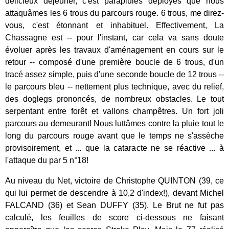
délicieux déjeuner, c'est parapluies déployés que nous
attaquâmes les 6 trous du parcours rouge. 6 trous, me direz-
vous, c'est étonnant et inhabituel. Effectivement, La
Chassagne est -- pour l'instant, car cela va sans doute
évoluer après les travaux d'aménagement en cours sur le
retour -- composé d'une première boucle de 6 trous, d'un
tracé assez simple, puis d'une seconde boucle de 12 trous --
le parcours bleu -- nettement plus technique, avec du relief,
des doglegs prononcés, de nombreux obstacles. Le tout
serpentant entre forêt et vallons champêtres. Un fort joli
parcours au demeurant! Nous luttâmes contre la pluie tout le
long du parcours rouge avant que le temps ne s'assèche
provisoirement, et ... que la cataracte ne se réactive ... à
l'attaque du par 5 n°18!
Au niveau du Net, victoire de Christophe QUINTON (39, ce
qui lui permet de descendre à 10,2 d'index!), devant Michel
FALCAND (36) et Sean DUFFY (35). Le Brut ne fut pas
calculé, les feuilles de score ci-dessous ne faisant