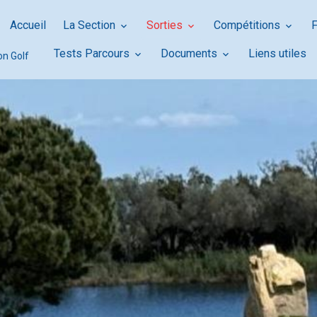
Accueil
La Section
Sorties
Compétitions
Tests Parcours
Documents
Liens utiles
on Golf