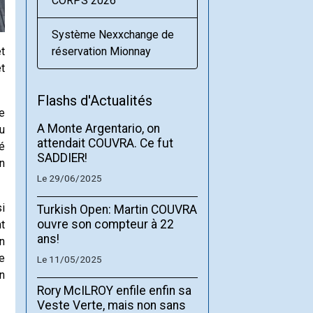
CORPS 2026
Système Nexxchange de
t
réservation Mionnay
t
Flashs d'Actualités
e
A Monte Argentario, on
u
attendait COUVRA. Ce fut
té
SADDIER!
n
Le 29/06/2025
si
Turkish Open: Martin COUVRA
ouvre son compteur à 22
t
ans!
n
e
Le 11/05/2025
n
Rory McILROY enfile enfin sa
Veste Verte, mais non sans