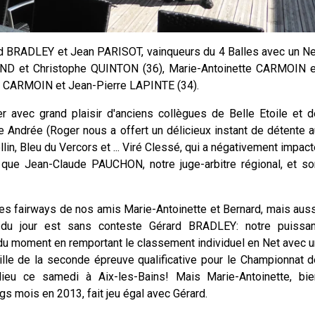
rd BRADLEY et Jean PARISOT, vainqueurs du 4 Balles avec un Ne
AND et Christophe QUINTON (36), Marie-Antoinette CARMOIN e
 CARMOIN et Jean-Pierre LAPINTE (34).
r avec grand plaisir d'anciens collègues de Belle Etoile et d
Andrée (Roger nous a offert un délicieux instant de détente a
lin, Bleu du Vercors et ... Viré Clessé, qui a négativement impac
 que Jean-Claude PAUCHON, notre juge-arbitre régional, et so
r les fairways de nos amis Marie-Antoinette et Bernard, mais aus
du jour est sans conteste Gérard BRADLEY: notre puissan
du moment en remportant le classement individuel en Net avec u
ille de la seconde épreuve qualificative pour le Championnat d
 lieu ce samedi à Aix-les-Bains! Mais Marie-Antoinette, bie
s mois en 2013, fait jeu égal avec Gérard.