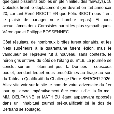
quelques pissenlits oubliés en plein milieu des fairways). 18
Cobistes firent le déplacement (on devrait en fait annoncer
20, car tant René RIGOTTIER que Félix BIGOT nous firent
le plaisir de partager notre humbre repas). Et nous
accueillâmes deux Corpsistes parmi les plus sympathiques,
Véronique et Philippe BOSSENNEC.
Côté résultats, de nombreux birdies furent signalés, et les
Nets supérieurs à la quarantaine furent légion, mais le
vainqueur de l'épreuve fut à nouveau, sans conteste, le
héron gris entrevu du côté de l'étang du n°18. La journée se
conclut sur un -- étonnant pour la Dombes -- couscous
poulet, pendant lequel nous procédâmes au tirage au sort
du Tableau Qualificatif du Challenge Pierre BERGER 2026.
Allez vite voir sur le site le nom de votre adversaire du 1er
tour, qui devra impérativement être conclu d'ici la fin mai.
MM. DELFANNE et MATHIEU étant auparavant opposés
dans un inhabituel tournoi pré-qualificatif (si le dos de
Bertrand se soulage).