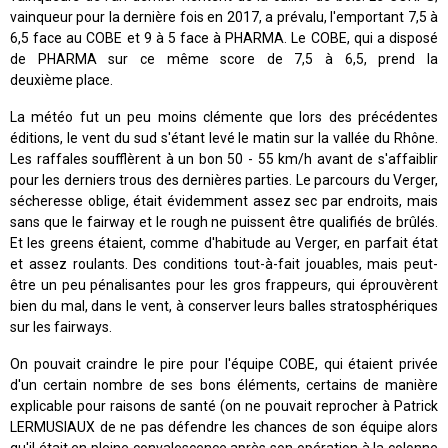
vainqueur pour la dernière fois en 2017, a prévalu, l'emportant 7,5 à
6,5 face au COBE et 9 à 5 face à PHARMA. Le COBE, qui a disposé
de PHARMA sur ce même score de 7,5 à 6,5, prend la
deuxième place.
La météo fut un peu moins clémente que lors des précédentes
éditions, le vent du sud s'étant levé le matin sur la vallée du Rhône.
Les raffales soufflèrent à un bon 50 - 55 km/h avant de s'affaiblir
pour les derniers trous des dernières parties. Le parcours du Verger,
sécheresse oblige, était évidemment assez sec par endroits, mais
sans que le fairway et le rough ne puissent être qualifiés de brûlés.
Et les greens étaient, comme d'habitude au Verger, en parfait état
et assez roulants. Des conditions tout-à-fait jouables, mais peut-
être un peu pénalisantes pour les gros frappeurs, qui éprouvèrent
bien du mal, dans le vent, à conserver leurs balles stratosphériques
sur les fairways.
On pouvait craindre le pire pour l'équipe COBE, qui étaient privée
d'un certain nombre de ses bons éléments, certains de manière
explicable pour raisons de santé (on ne pouvait reprocher à Patrick
LERMUSIAUX de ne pas défendre les chances de son équipe alors