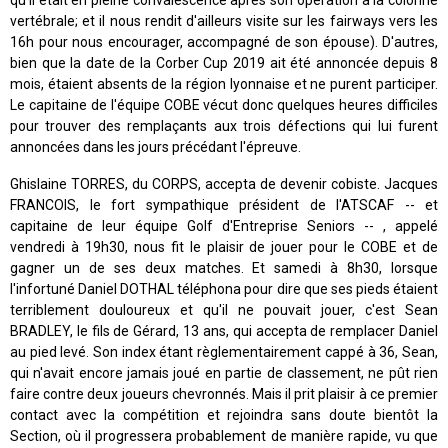
qu'il était en pleine convalescence après son opération à la colonne
vertébrale; et il nous rendit d'ailleurs visite sur les fairways vers les
16h pour nous encourager, accompagné de son épouse). D'autres,
bien que la date de la Corber Cup 2019 ait été annoncée depuis 8
mois, étaient absents de la région lyonnaise et ne purent participer.
Le capitaine de l'équipe COBE vécut donc quelques heures difficiles
pour trouver des remplaçants aux trois défections qui lui furent
annoncées dans les jours précédant l'épreuve.
Ghislaine TORRES, du CORPS, accepta de devenir cobiste. Jacques
FRANCOIS, le fort sympathique président de l'ATSCAF -- et
capitaine de leur équipe Golf d'Entreprise Seniors -- , appelé
vendredi à 19h30, nous fit le plaisir de jouer pour le COBE et de
gagner un de ses deux matches. Et samedi à 8h30, lorsque
l'infortuné Daniel DOTHAL téléphona pour dire que ses pieds étaient
terriblement douloureux et qu'il ne pouvait jouer, c'est Sean
BRADLEY, le fils de Gérard, 13 ans, qui accepta de remplacer Daniel
au pied levé. Son index étant règlementairement cappé à 36, Sean,
qui n'avait encore jamais joué en partie de classement, ne pût rien
faire contre deux joueurs chevronnés. Mais il prit plaisir à ce premier
contact avec la compétition et rejoindra sans doute bientôt la
Section, où il progressera probablement de manière rapide, vu que