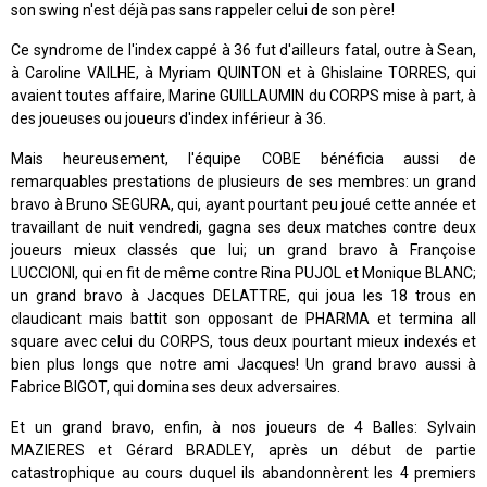
son swing n'est déjà pas sans rappeler celui de son père!
Ce syndrome de l'index cappé à 36 fut d'ailleurs fatal, outre à Sean,
à Caroline VAILHE, à Myriam QUINTON et à Ghislaine TORRES, qui
avaient toutes affaire, Marine GUILLAUMIN du CORPS mise à part, à
des joueuses ou joueurs d'index inférieur à 36.
Mais heureusement, l'équipe COBE bénéficia aussi de
remarquables prestations de plusieurs de ses membres: un grand
bravo à Bruno SEGURA, qui, ayant pourtant peu joué cette année et
travaillant de nuit vendredi, gagna ses deux matches contre deux
joueurs mieux classés que lui; un grand bravo à Françoise
LUCCIONI, qui en fit de même contre Rina PUJOL et Monique BLANC;
un grand bravo à Jacques DELATTRE, qui joua les 18 trous en
claudicant mais battit son opposant de PHARMA et termina all
square avec celui du CORPS, tous deux pourtant mieux indexés et
bien plus longs que notre ami Jacques! Un grand bravo aussi à
Fabrice BIGOT, qui domina ses deux adversaires.
Et un grand bravo, enfin, à nos joueurs de 4 Balles: Sylvain
MAZIERES et Gérard BRADLEY, après un début de partie
catastrophique au cours duquel ils abandonnèrent les 4 premiers