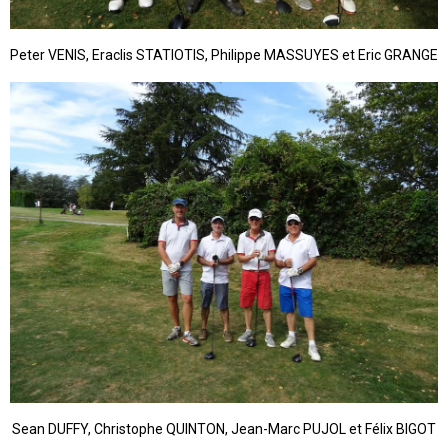
Peter VENIS, Eraclis STATIOTIS, Philippe MASSUYES et Eric GRANGE
Sean DUFFY, Christophe QUINTON, Jean-Marc PUJOL et Félix BIGOT