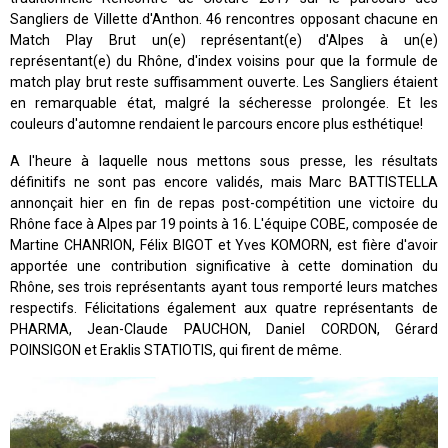
Sangliers de Villette d'Anthon. 46 rencontres opposant chacune en
Match Play Brut un(e) représentant(e) d'Alpes à un(e)
représentant(e) du Rhône, d'index voisins pour que la formule de
match play brut reste suffisamment ouverte. Les Sangliers étaient
en remarquable état, malgré la sécheresse prolongée. Et les
couleurs d'automne rendaient le parcours encore plus esthétique!
A l'heure à laquelle nous mettons sous presse, les résultats
définitifs ne sont pas encore validés, mais Marc BATTISTELLA
annonçait hier en fin de repas post-compétition une victoire du
Rhône face à Alpes par 19 points à 16. L'équipe COBE, composée de
Martine CHANRION, Félix BIGOT et Yves KOMORN, est fière d'avoir
apportée une contribution significative à cette domination du
Rhône, ses trois représentants ayant tous remporté leurs matches
respectifs. Félicitations également aux quatre représentants de
PHARMA, Jean-Claude PAUCHON, Daniel CORDON, Gérard
POINSIGON et Eraklis STATIOTIS, qui firent de même.