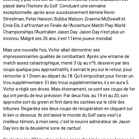
passé dans l'histoire du Golf. Concluant une semaine
exceptionnelle, après avoir successivement éliminé Kevin
Streelman, Peter Hanson, Bubba Watson, Graeme McDowell et
Ernie Els, il affrontait en Finale de l'Accenture Match Play World
Championships l'Australien Jason Day. Jason Day n'est plus un
inconnu. Malgré ses 26 ans, il est 11ème joueur mondial.
Mais une nouvelle fois, Victor allait démontrer ses
impressionnantes qualités de combattant. Après une entame de
match assez catastrophique, mené 3 Up au n°9, desservi par des
coups quelque peu approximatifs, il serrait le jeu sur le retour, pour
remonter à 1 Down au départ du 18. Qu'il empochait pour forcer un
trou supplémentaire. Et des trous supplémentaires, il y en aura 5.
Victor a réglé ses drives. Mais étonnament, ce sont ses coups de fer
qui ont perdu de leur précision. Par deux fois, au 19 et au 20, son
approche sort du green et finit dans les cactées sur le côté des
tribunes. Regardez ses deux coups de récupération en cliquant sur
le lien ci-dessous. Ils ont laissé le monde du Golf sans voix! Le
meilleur témoin, à mon sens, c'est le sourire admirateur de Jason
Day lors de la deuxième sorie de cactus!