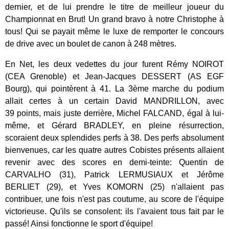
dernier, et de lui prendre le titre de meilleur joueur du
Championnat en Brut! Un grand bravo à notre Christophe à
tous! Qui se payait même le luxe de remporter le concours
de drive avec un boulet de canon à 248 mètres.
En Net, les deux vedettes du jour furent Rémy NOIROT
(CEA Grenoble) et Jean-Jacques DESSERT (AS EGF
Bourg), qui pointèrent à 41. La 3ème marche du podium
allait certes à un certain David MANDRILLON, avec
39 points, mais juste derrière, Michel FALCAND, égal à lui-
même, et Gérard BRADLEY, en pleine résurrection,
scoraient deux splendides perfs à 38. Des perfs absolument
bienvenues, car les quatre autres Cobistes présents allaient
revenir avec des scores en demi-teinte: Quentin de
CARVALHO (31), Patrick LERMUSIAUX et Jérôme
BERLIET (29), et Yves KOMORN (25) n'allaient pas
contribuer, une fois n'est pas coutume, au score de l'équipe
victorieuse. Qu'ils se consolent: ils l'avaient tous fait par le
passé! Ainsi fonctionne le sport d'équipe!