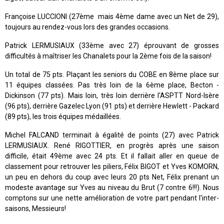
Françoise LUCCIONI (27ème mais 4ème dame avec un Net de 29),
toujours au rendez-vous lors des grandes occasions.
Patrick LERMUSIAUX (33ème avec 27) éprouvant de grosses
difficultés à maîtriser les Chanalets pour la 2ème fois de la saison!
Un total de 75 pts. Plaçant les seniors du COBE en 8ème place sur
11 équipes classées. Pas très loin de la 6ème place, Becton -
Dickinson (77 pts). Mais loin, très loin derrière l'ASPTT Nord-Isère
(96 pts), derrière Gazelec Lyon (91 pts) et derrière Hewlett - Packard
(89 pts), les trois équipes médaillées.
Michel FALCAND terminait à égalité de points (27) avec Patrick
LERMUSIAUX. René RIGOTTIER, en progrès après une saison
difficile, était 49ème avec 24 pts. Et il fallait aller en queue de
classement pour retrouver les piliers, Félix BIGOT et Yves KOMORN,
un peu en dehors du coup avec leurs 20 pts Net, Félix prenant un
modeste avantage sur Yves au niveau du Brut (7 contre 6!!!). Nous
comptons sur une nette amélioration de votre part pendant l'inter-
saisons, Messieurs!