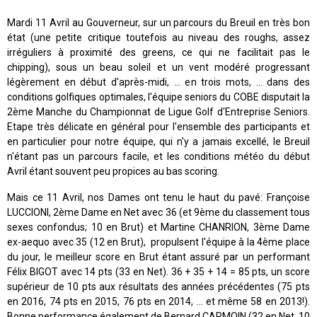
Mardi 11 Avril au Gouverneur, sur un parcours du Breuil en très bon
état (une petite critique toutefois au niveau des roughs, assez
irréguliers à proximité des greens, ce qui ne facilitait pas le
chipping), sous un beau soleil et un vent modéré progressant
légèrement en début d'après-midi, ... en trois mots, ... dans des
conditions golfiques optimales, l'équipe seniors du COBE disputait la
2ème Manche du Championnat de Ligue Golf d'Entreprise Seniors.
Etape très délicate en général pour l'ensemble des participants et
en particulier pour notre équipe, qui n'y a jamais excellé, le Breuil
n'étant pas un parcours facile, et les conditions météo du début
Avril étant souvent peu propices au bas scoring.
Mais ce 11 Avril, nos Dames ont tenu le haut du pavé: Françoise
LUCCIONI, 2ème Dame en Net avec 36 (et 9ème du classement tous
sexes confondus; 10 en Brut) et Martine CHANRION, 3ème Dame
ex-aequo avec 35 (12 en Brut), propulsent l'équipe à la 4ème place
du jour, le meilleur score en Brut étant assuré par un performant
Félix BIGOT avec 14 pts (33 en Net). 36 + 35 + 14 = 85 pts, un score
supérieur de 10 pts aux résultats des années précédentes (75 pts
en 2016, 74 pts en 2015, 76 pts en 2014, ... et même 58 en 2013!).
Bonne performance également de Bernard CARMOIN (32 en Net, 10