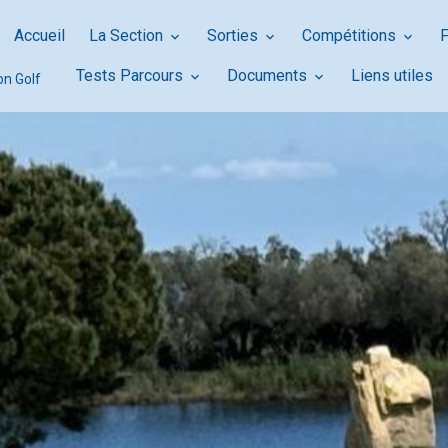
Accueil
La Section
Sorties
Compétitions
Tests Parcours
Documents
Liens utiles
on Golf