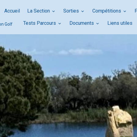
Accueil
La Section
Sorties
Compétitions
Tests Parcours
Documents
Liens utiles
on Golf